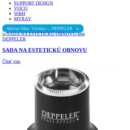
SUPPORT DESIGN
VOCO
W&H
MYRAY
Aktívny filter: Výrobca — DEPPELER
✕
DEPPELER
SADA NA ESTETICKÚ OBNOVU
Čítať viac