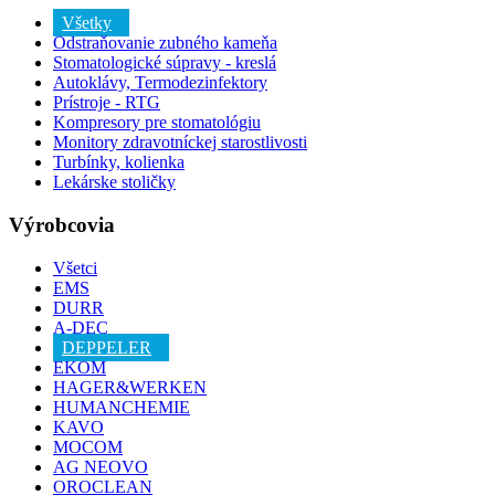
Všetky
Odstraňovanie zubného kameňa
Stomatologické súpravy - kreslá
Autoklávy, Termodezinfektory
Prístroje - RTG
Kompresory pre stomatológiu
Monitory zdravotníckej starostlivosti
Turbínky, kolienka
Lekárske stoličky
Výrobcovia
Všetci
EMS
DURR
A-DEC
DEPPELER
EKOM
HAGER&WERKEN
HUMANCHEMIE
KAVO
MOCOM
AG NEOVO
OROCLEAN