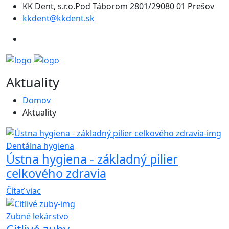
KK Dent, s.r.o.Pod Táborom 2801/29080 01 Prešov
kkdent@kkdent.sk
Aktuality
Domov
Aktuality
Dentálna hygiena
Ústna hygiena - základný pilier
celkového zdravia
Čítať viac
Zubné lekárstvo