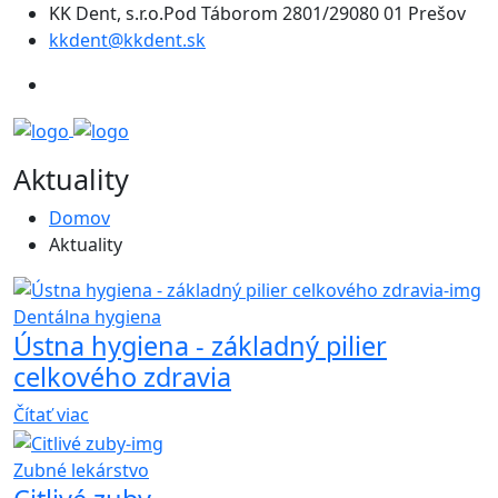
KK Dent, s.r.o.Pod Táborom 2801/29080 01 Prešov
kkdent@kkdent.sk
Aktuality
Domov
Aktuality
Dentálna hygiena
Ústna hygiena - základný pilier
celkového zdravia
Čítať viac
Zubné lekárstvo