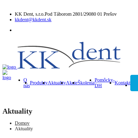
KK Dent, s.r.o.Pod Táborom 2801/29080 01 Prešov
kkdent@kkdent.sk
O
Pomôcky-
Produkty
Aktuality
Akcie
Školenia
Kontakt
nás
DH
Aktuality
Domov
Aktuality