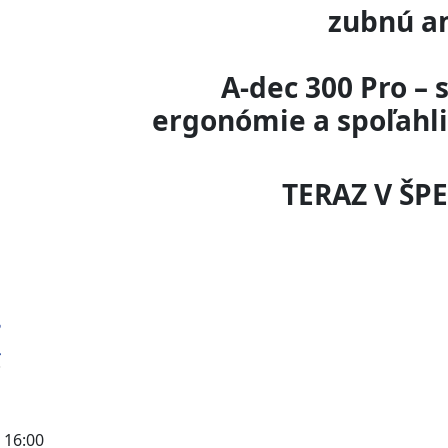
zubnú a
A-dec 300 Pro – 
ergonómie a spoľahli
TERAZ V ŠP
 16:00