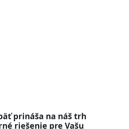
äť prináša na náš trh
né riešenie pre Vašu